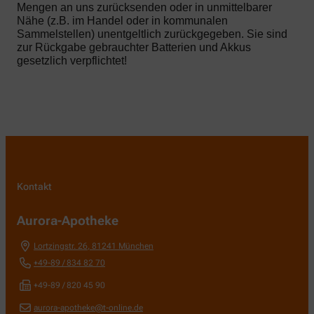
Mengen an uns zurücksenden oder in unmittelbarer
Nähe (z.B. im Handel oder in kommunalen
Sammelstellen) unentgeltlich zurückgegeben. Sie sind
zur Rückgabe gebrauchter Batterien und Akkus
gesetzlich verpflichtet!
Kontakt
Aurora-Apotheke
Lortzingstr. 26
,
81241
München
+49-89 / 834 82 70
+49-89 / 820 45 90
aurora-apotheke@t-online.de