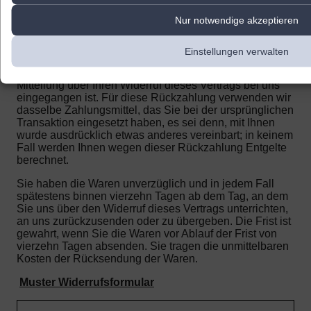
einschließlich der Lieferkosten (mit Ausnahme der
Nur notwendige akzeptieren
zusätzlichen Kosten, die sich daraus ergeben, dass Sie
eine andere Art der Lieferung, als die von uns
angebotene, günstigste Standardlieferung gewählt
Einstellungen verwalten
haben), unverzüglich und spätestens binnen vierzehn
Tagen ab dem Tag zurückzuzahlen, an dem die
Mitteilung über Ihren Widerruf dieses Vertrags bei uns
eingegangen ist. Für diese Rückzahlung verwenden wir
dasselbe Zahlungsmittel, das Sie bei der ursprünglichen
Transaktion eingesetzt haben, es sei denn, mit Ihnen
wurde ausdrücklich etwas anderes vereinbart; in keinem
Fall werden Ihnen wegen dieser Rückzahlung Entgelte
berechnet.
Sie haben die Waren unverzüglich und in jedem Fall
spätestens binnen vierzehn Tagen ab dem Tag, an dem
Sie uns über den Widerruf dieses Vertrags unterrichten,
an uns zurückzusenden oder zu übergeben. Die Frist ist
gewahrt, wenn Sie die Waren vor Ablauf der Frist von
vierzehn Tagen absenden.
Sie tragen die unmittelbaren
Kosten der Rücksendung der Waren.
Muster Widerrufsformular